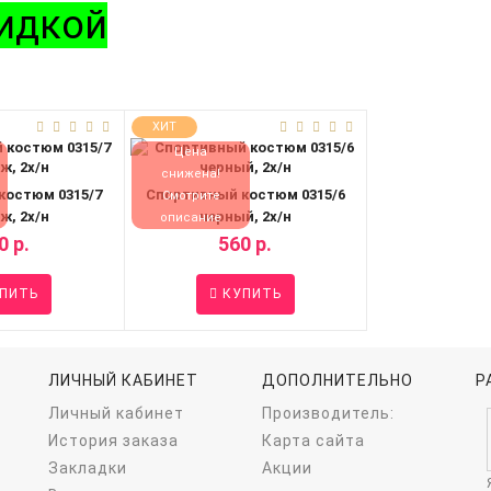
кидкой
ХИТ
Цена
снижена!
костюм 0315/7
Спортивный костюм 0315/6
Смотрите
ж, 2х/н
черный, 2х/н
описание
0 р.
560 р.
ПИТЬ
КУПИТЬ
ЛИЧНЫЙ КАБИНЕТ
ДОПОЛНИТЕЛЬНО
Р
Личный кабинет
Производитель:
История заказа
Карта сайта
Закладки
Акции