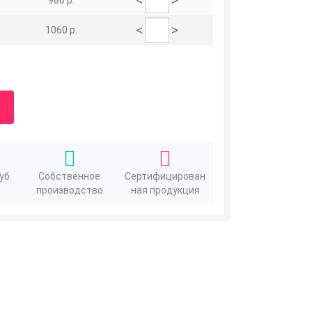
980 р.
<
>
1060 р.
уб.
Собственное
Сертифицирован
производство
ная продукция