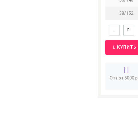
36/146
38/152
КУПИТЬ
Опт от 5000 р