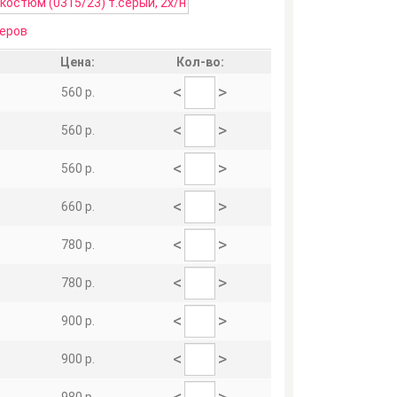
еров
Цена:
Кол-во:
<
>
560 р.
<
>
560 р.
<
>
560 р.
<
>
660 р.
<
>
780 р.
<
>
780 р.
<
>
900 р.
<
>
900 р.
<
>