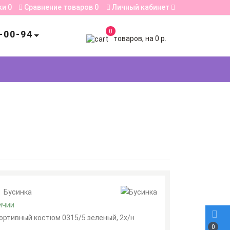
ки
0
Сравнение товаров
0
Личный кабинет
0
-00-94
товаров, на 0 р.
:
Бусинка
ичии
ортивный костюм 0315/5 зеленый, 2х/н
0