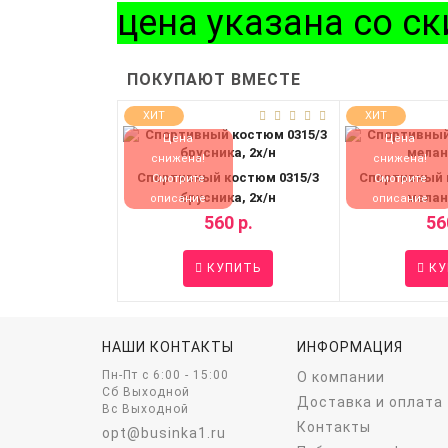
цена указана со с
ПОКУПАЮТ ВМЕСТЕ
ХИТ
ХИТ
Цена
Цена
снижена!
снижена!
Спортивный костюм 0315/3
Спортивный 
Смотрите
Смотрите
брусника, 2х/н
мелан
описание
описание
560 р.
56
КУПИТЬ
КУ
НАШИ КОНТАКТЫ
ИНФОРМАЦИЯ
Пн-Пт c 6:00 - 15:00
О компании
Сб Выходной
Доставка и оплата
Вс Выходной
Контакты
opt@businka1.ru