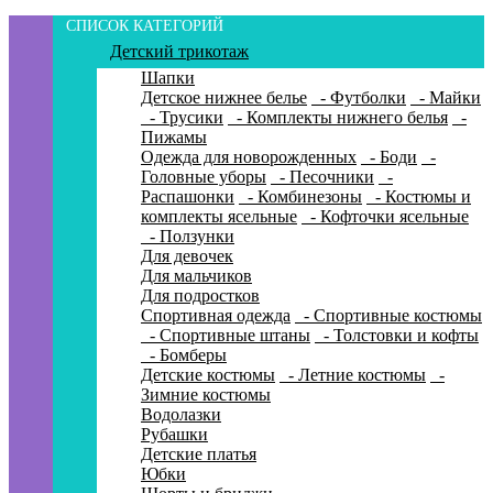
СПИСОК КАТЕГОРИЙ
Детский трикотаж
Шапки
Детское нижнее белье
- Футболки
- Майки
- Трусики
- Комплекты нижнего белья
-
Пижамы
Одежда для новорожденных
- Боди
-
Головные уборы
- Песочники
-
Распашонки
- Комбинезоны
- Костюмы и
комплекты ясельные
- Кофточки ясельные
- Ползунки
Для девочек
Для мальчиков
Для подростков
Спортивная одежда
- Спортивные костюмы
- Спортивные штаны
- Толстовки и кофты
- Бомберы
Детские костюмы
- Летние костюмы
-
Зимние костюмы
Водолазки
Рубашки
Детские платья
Юбки