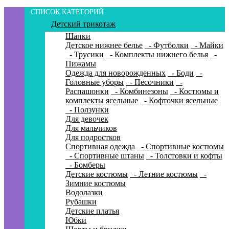
СПИСОК КАТЕГОРИЙ
Детский трикотаж
Шапки
Детское нижнее белье
- Футболки
- Майки
- Трусики
- Комплекты нижнего белья
-
Пижамы
Одежда для новорожденных
- Боди
-
Головные уборы
- Песочники
-
Распашонки
- Комбинезоны
- Костюмы и
комплекты ясельные
- Кофточки ясельные
- Ползунки
Для девочек
Для мальчиков
Для подростков
Спортивная одежда
- Спортивные костюмы
- Спортивные штаны
- Толстовки и кофты
- Бомберы
Детские костюмы
- Летние костюмы
-
Зимние костюмы
Водолазки
Рубашки
Детские платья
Юбки