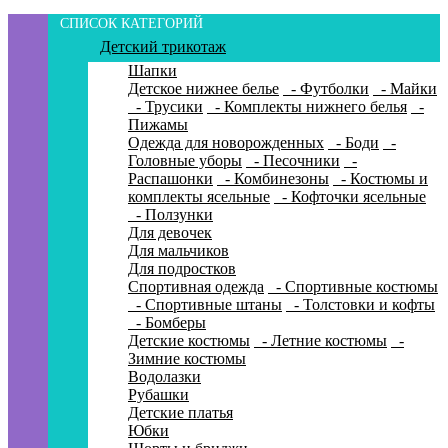
СПИСОК КАТЕГОРИЙ
Детский трикотаж
Шапки
Детское нижнее белье
- Футболки
- Майки
- Трусики
- Комплекты нижнего белья
-
Пижамы
Одежда для новорожденных
- Боди
-
Головные уборы
- Песочники
-
Распашонки
- Комбинезоны
- Костюмы и
комплекты ясельные
- Кофточки ясельные
- Ползунки
Для девочек
Для мальчиков
Для подростков
Спортивная одежда
- Спортивные костюмы
- Спортивные штаны
- Толстовки и кофты
- Бомберы
Детские костюмы
- Летние костюмы
-
Зимние костюмы
Водолазки
Рубашки
Детские платья
Юбки