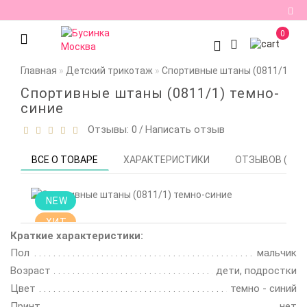
0
Регистрация
Главная
Детский трикотаж
Спортивные штаны (0811/1) те
Авторизация
Спортивные штаны (0811/1) темно-
синие
Мои
Отзывы: 0
Написать отзыв
закладки
0
/
Сравнение
ВСЕ О ТОВАРЕ
ХАРАКТЕРИСТИКИ
ОТЗЫВОВ (0)
товаров
0
NEW
ХИТ
Краткие характеристики:
Пол
мальчик
Возраст
дети, подростки
Цвет
темно - синий
Принт
нет