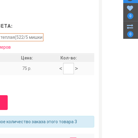
0
ЕТА:
0
меров
Цена:
Кол-во:
<
>
75 р.
е количество заказа этого товара 3