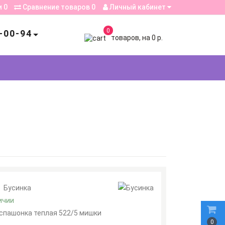
и
0
Сравнение товаров
0
Личный кабинет
0
-00-94
товаров, на 0 р.
:
Бусинка
ичии
спашонка теплая 522/5 мишки
0