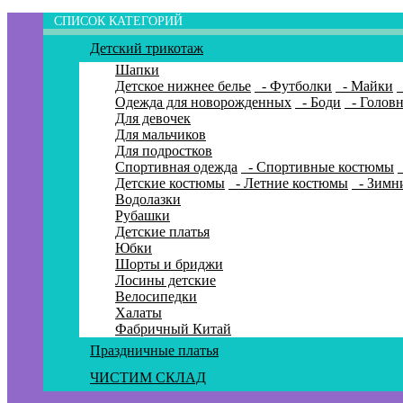
СПИСОК КАТЕГОРИЙ
Детский трикотаж
Шапки
Детское нижнее белье
- Футболки
- Майки
Одежда для новорожденных
- Боди
- Голов
Для девочек
Для мальчиков
Для подростков
Спортивная одежда
- Спортивные костюмы
Детские костюмы
- Летние костюмы
- Зимн
Водолазки
Рубашки
Детские платья
Юбки
Шорты и бриджи
Лосины детские
Велосипедки
Халаты
Фабричный Китай
Праздничные платья
ЧИСТИМ СКЛАД