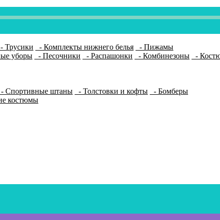
- Трусики
- Комплекты нижнего белья
- Пижамы
ные уборы
- Песочники
- Распашонки
- Комбинезоны
- Костю
- Спортивные штаны
- Толстовки и кофты
- Бомберы
ие костюмы