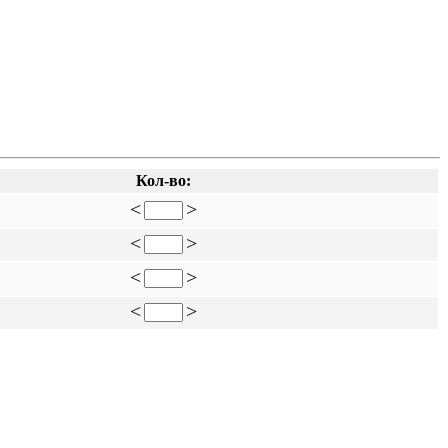
Кол-во:
<
>
<
>
<
>
<
>