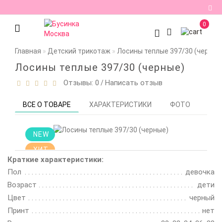
0
Регистрация
Главная
Детский трикотаж
Лосины теплые 397/30 (черные
Авторизация
Лосины теплые 397/30 (черные)
Отзывы: 0
Написать отзыв
/
Мои
закладки
0
ВСЕ О ТОВАРЕ
ХАРАКТЕРИСТИКИ
ФОТО
ОТЗ
Сравнение
товаров
0
NEW
ХИТ
Краткие характеристики:
Пол
девочка
Возраст
дети
Цвет
черный
Принт
нет