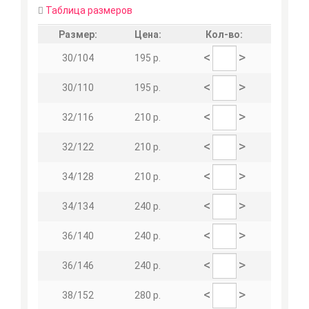
Таблица размеров
Размер:
Цена:
Кол-во:
<
>
30/104
195 р.
<
>
30/110
195 р.
<
>
32/116
210 р.
<
>
32/122
210 р.
<
>
34/128
210 р.
<
>
34/134
240 р.
<
>
36/140
240 р.
<
>
36/146
240 р.
<
>
38/152
280 р.