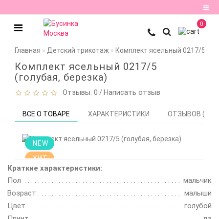
0
Регистрация
Главная
Детский трикотаж
Комплект ясельный 0217/5 (гол
Авторизация
Комплект ясельный 0217/5
(голубая, березка)
Мои
Отзывы: 0
Написать отзыв
закладки
0
/
ВСЕ О ТОВАРЕ
ХАРАКТЕРИСТИКИ
ОТЗЫВОВ (0)
Сравнение
товаров
0
NEW
ХИТ
Краткие характеристики:
Цена снижена!
Пол
мальчик
Смотрите
описание
Возраст
малыши
Цвет
голубой
Принт
да