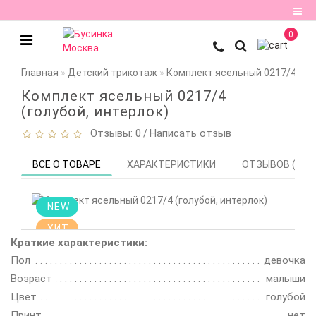
0
Регистрация
Главная
Детский трикотаж
Комплект ясельный 0217/4 (гол
Авторизация
Комплект ясельный 0217/4
(голубой, интерлок)
Мои
Отзывы: 0
Написать отзыв
закладки
0
/
ВСЕ О ТОВАРЕ
ХАРАКТЕРИСТИКИ
ОТЗЫВОВ (0)
Сравнение
товаров
0
NEW
ХИТ
Краткие характеристики:
Цена снижена!
Пол
девочка
Смотрите
описание
Возраст
малыши
Цвет
голубой
Принт
нет