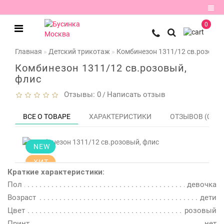
0
Регистрация
Главная
Детский трикотаж
Комбинезон 1311/12 св.розовый
Авторизация
Комбинезон 1311/12 св.розовый,
флис
Мои
Отзывы: 0
Написать отзыв
закладки
0
/
ВСЕ О ТОВАРЕ
ХАРАКТЕРИСТИКИ
ОТЗЫВОВ (0)
Сравнение
товаров
0
NEW
ХИТ
Краткие характеристики:
Цена
Пол
девочка
снижена!
Смотрите
Возраст
дети
описание
Цвет
розовый
Принт
нет