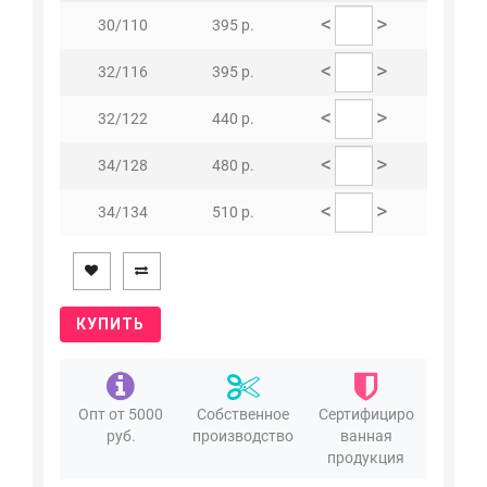
<
>
30/110
395 р.
<
>
32/116
395 р.
<
>
32/122
440 р.
<
>
34/128
480 р.
<
>
34/134
510 р.
КУПИТЬ
Опт от 5000
Собственное
Сертифициро
руб.
производство
ванная
продукция