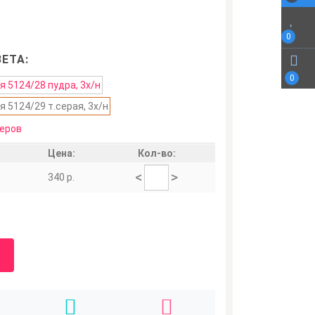
0
ЕТА:
0
еров
Цена:
Кол-во:
<
>
340 р.