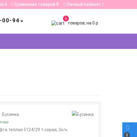
ки
0
Сравнение товаров
0
Личный кабинет
0
-00-94
товаров, на 0 р.
:
Бусинка
ичии
фта теплая 5124/29 т.серая, 3х/н
0