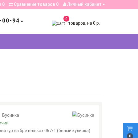
и
0
Сравнение товаров
0
Личный кабинет
0
-00-94
товаров, на 0 р.
:
Бусинка
ичии
рнитур на бретельках 067/1 (белый кулирка)
0