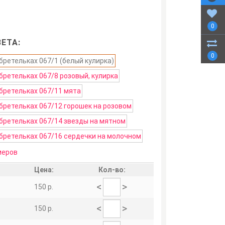
0
ЕТА:
0
меров
Цена:
Кол-во:
<
>
150 р.
<
>
150 р.